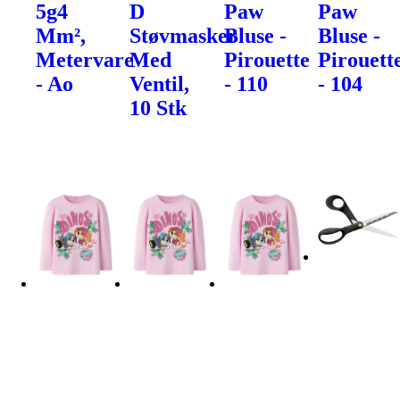
5g4
D
Paw
Paw
Mm²,
Støvmasker
Bluse -
Bluse -
Metervare
Med
Pirouette
Pirouett
- Ao
Ventil,
- 110
- 104
10 Stk