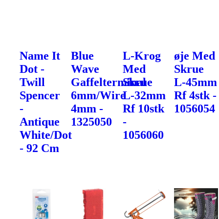
Name It
Blue
L-Krog
øje Med
Dot -
Wave
Med
Skrue
Twill
Gaffelterminal
Skrue
L-45mm
Spencer
6mm/Wire
L-32mm
Rf 4stk -
-
4mm -
Rf 10stk
1056054
Antique
1325050
-
White/Dot
1056060
- 92 Cm