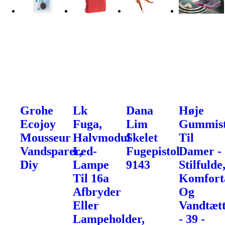
Grohe
Lk
Dana
Høje
Ecojoy
Fuga,
Lim
Gummist
Mousseur
Halvmodul
Skelet
Til
Vandsparer,
Led-
Fugepistol
Damer -
Diy
Lampe
9143
Stilfulde
Til 16a
Komfort
Afbryder
Og
Eller
Vandtæt
Lampeholder,
- 39 -