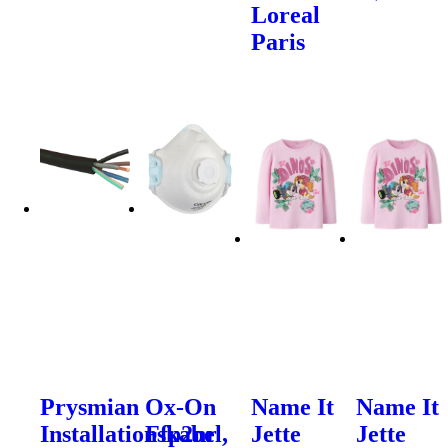
Loreal
Paris
Prysmian
Ox-On
Name It
Name It
Installationskabel,
Ffp2nr
Jette
Jette