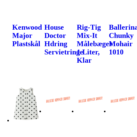
Kenwood
House
Rig-Tig
Ballerin
Major
Doctor
Mix-It
Chunky
Plastskål
Hdring
Målebæger
Mohair
Servietringe
1 Liter,
1010
Klar