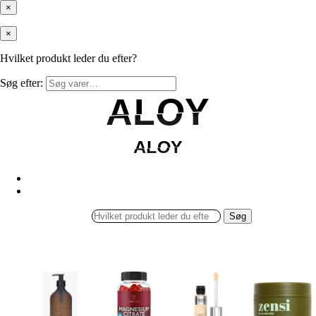
×
×
Hvilket produkt leder du efter?
Søg efter:
ALOY
ALOY
ALOY
ALOY
Søg