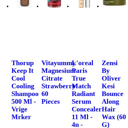
Thorup
Vitayummy
L'oreal
Zensi
Keep It
Magnesium
Paris
By
Cool
Citrate
True
Oliver
Cooling
Strawberry
Match
Kesi
Shampoo
60
Radiant
Bounce
500 Ml -
Pieces
Serum
Along
Vrige
Concealer
Hair
Mrker
11 Ml -
Wax (60
4n -
G)