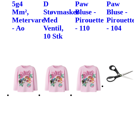
5g4
D
Paw
Paw
Mm²,
Støvmasker
Bluse -
Bluse -
Metervare
Med
Pirouette
Pirouett
- Ao
Ventil,
- 110
- 104
10 Stk