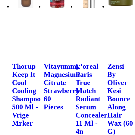
Thorup
Vitayummy
L'oreal
Zensi
Keep It
Magnesium
Paris
By
Cool
Citrate
True
Oliver
Cooling
Strawberry
Match
Kesi
Shampoo
60
Radiant
Bounce
500 Ml -
Pieces
Serum
Along
Vrige
Concealer
Hair
Mrker
11 Ml -
Wax (60
4n -
G)