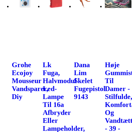
Grohe
Lk
Dana
Høje
Ecojoy
Fuga,
Lim
Gummist
Mousseur
Halvmodul
Skelet
Til
Vandsparer,
Led-
Fugepistol
Damer -
Diy
Lampe
9143
Stilfulde
Til 16a
Komfort
Afbryder
Og
Eller
Vandtæt
Lampeholder,
- 39 -