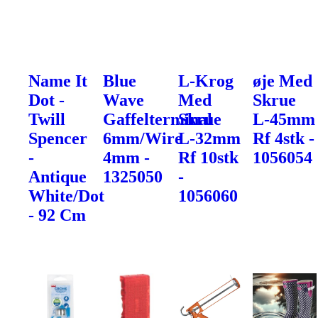
Name It
Blue
L-Krog
øje Med
Dot -
Wave
Med
Skrue
Twill
Gaffelterminal
Skrue
L-45mm
Spencer
6mm/Wire
L-32mm
Rf 4stk -
-
4mm -
Rf 10stk
1056054
Antique
1325050
-
White/Dot
1056060
- 92 Cm