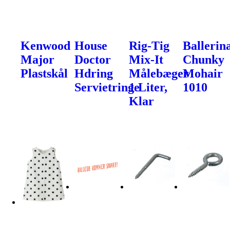
Kenwood
House
Rig-Tig
Ballerin
Major
Doctor
Mix-It
Chunky
Plastskål
Hdring
Målebæger
Mohair
Servietringe
1 Liter,
1010
Klar