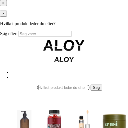
×
×
Hvilket produkt leder du efter?
Søg efter:
ALOY
ALOY
ALOY
ALOY
Søg