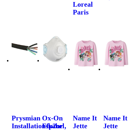
Loreal
Paris
Prysmian
Ox-On
Name It
Name It
Installationskabel,
Ffp2nr
Jette
Jette