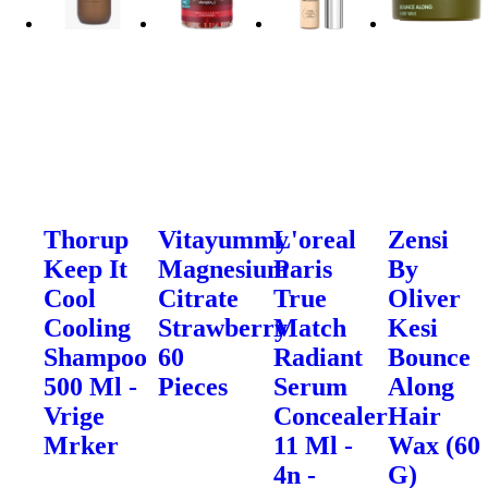
Thorup
Vitayummy
L'oreal
Zensi
Keep It
Magnesium
Paris
By
Cool
Citrate
True
Oliver
Cooling
Strawberry
Match
Kesi
Shampoo
60
Radiant
Bounce
500 Ml -
Pieces
Serum
Along
Vrige
Concealer
Hair
Mrker
11 Ml -
Wax (60
4n -
G)