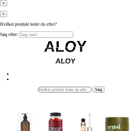
×
×
Hvilket produkt leder du efter?
Søg efter:
ALOY
ALOY
ALOY
ALOY
Søg