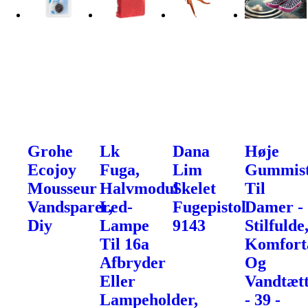
Grohe
Lk
Dana
Høje
Ecojoy
Fuga,
Lim
Gummist
Mousseur
Halvmodul
Skelet
Til
Vandsparer,
Led-
Fugepistol
Damer -
Diy
Lampe
9143
Stilfulde
Til 16a
Komfort
Afbryder
Og
Eller
Vandtæt
Lampeholder,
- 39 -