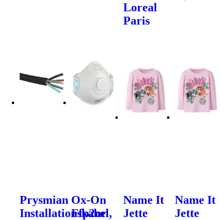
Loreal
Paris
Prysmian
Ox-On
Name It
Name It
Installationskabel,
Ffp2nr
Jette
Jette