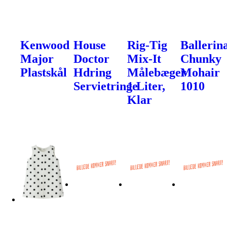
Kenwood
House
Rig-Tig
Ballerin
Major
Doctor
Mix-It
Chunky
Plastskål
Hdring
Målebæger
Mohair
Servietringe
1 Liter,
1010
Klar