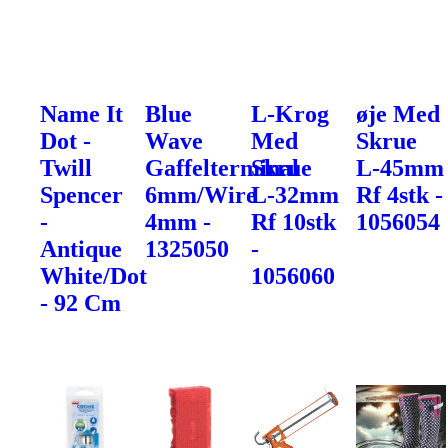
Name It
Blue
L-Krog
øje Med
Dot -
Wave
Med
Skrue
Twill
Gaffelterminal
Skrue
L-45mm
Spencer
6mm/Wire
L-32mm
Rf 4stk -
-
4mm -
Rf 10stk
1056054
Antique
1325050
-
White/Dot
1056060
- 92 Cm