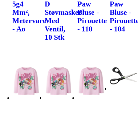
5g4
D
Paw
Paw
Mm²,
Støvmasker
Bluse -
Bluse -
Metervare
Med
Pirouette
Pirouett
- Ao
Ventil,
- 110
- 104
10 Stk