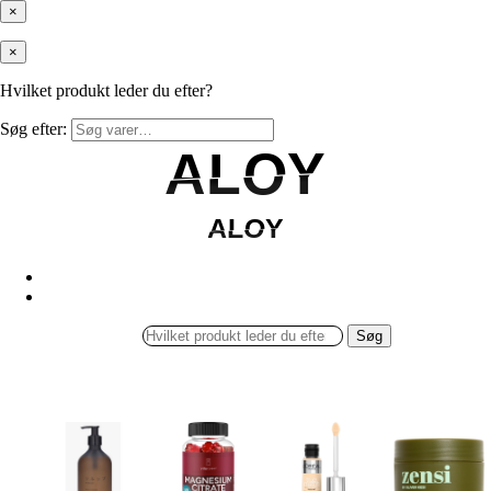
×
×
Hvilket produkt leder du efter?
Søg efter:
ALOY
ALOY
ALOY
ALOY
Søg