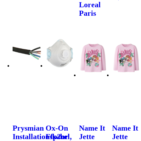
Loreal
Paris
Prysmian
Ox-On
Name It
Name It
Installationskabel,
Ffp2nr
Jette
Jette