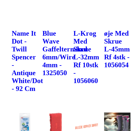
Name It
Blue
L-Krog
øje Med
Dot -
Wave
Med
Skrue
Twill
Gaffelterminal
Skrue
L-45mm
Spencer
6mm/Wire
L-32mm
Rf 4stk -
-
4mm -
Rf 10stk
1056054
Antique
1325050
-
White/Dot
1056060
- 92 Cm