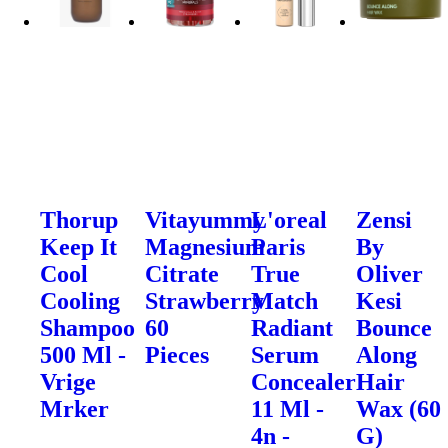
Thorup
Vitayummy
L'oreal
Zensi
Keep It
Magnesium
Paris
By
Cool
Citrate
True
Oliver
Cooling
Strawberry
Match
Kesi
Shampoo
60
Radiant
Bounce
500 Ml -
Pieces
Serum
Along
Vrige
Concealer
Hair
Mrker
11 Ml -
Wax (60
4n -
G)