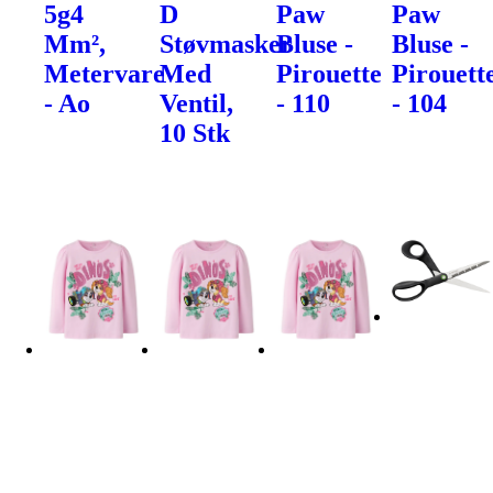
5g4
D
Paw
Paw
Mm²,
Støvmasker
Bluse -
Bluse -
Metervare
Med
Pirouette
Pirouett
- Ao
Ventil,
- 110
- 104
10 Stk