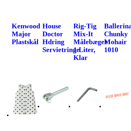
Kenwood
House
Rig-Tig
Ballerin
Major
Doctor
Mix-It
Chunky
Plastskål
Hdring
Målebæger
Mohair
Servietringe
1 Liter,
1010
Klar