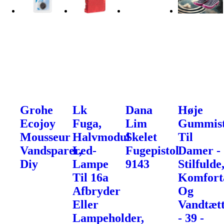
Grohe
Lk
Dana
Høje
Ecojoy
Fuga,
Lim
Gummist
Mousseur
Halvmodul
Skelet
Til
Vandsparer,
Led-
Fugepistol
Damer -
Diy
Lampe
9143
Stilfulde
Til 16a
Komfort
Afbryder
Og
Eller
Vandtæt
Lampeholder,
- 39 -