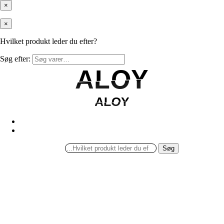
×
×
Hvilket produkt leder du efter?
Søg efter:
ALOY
ALOY
ALOY
ALOY
Søg