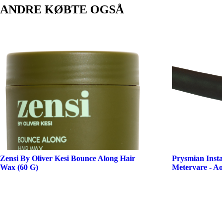
ANDRE KØBTE OGSÅ
Zensi By Oliver Kesi Bounce Along Hair
Prysmian Insta
Wax (60 G)
Metervare - A