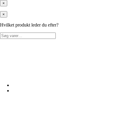
×
×
Hvilket produkt leder du efter?
Søg
efter: