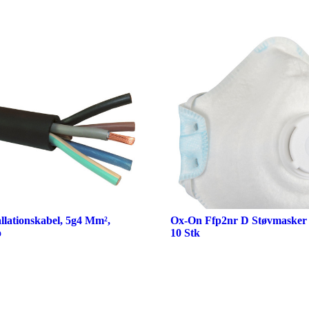
llationskabel, 5g4 Mm²,
Ox-On Ffp2nr D Støvmasker 
o
10 Stk