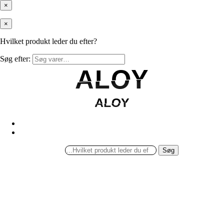
×
×
Hvilket produkt leder du efter?
Søg efter:
ALOY
ALOY
ALOY
ALOY
Søg