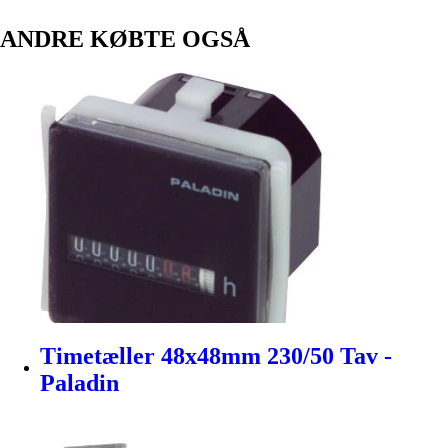
ANDRE KØBTE OGSÅ
Timetæller 48x48mm 230/50 Tav -
Paladin