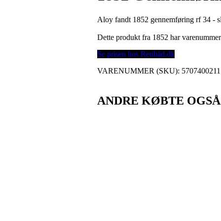
Aloy fandt 1852 gennemføring rf 34 - 
Dette produkt fra 1852 har varenumme
Se prisen hos Renbåd.dk
VARENUMMER (SKU):
5707400211
ANDRE KØBTE OGSÅ