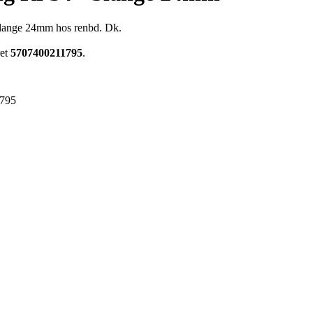
slange 24mm hos renbd. Dk.
ret
5707400211795
.
795