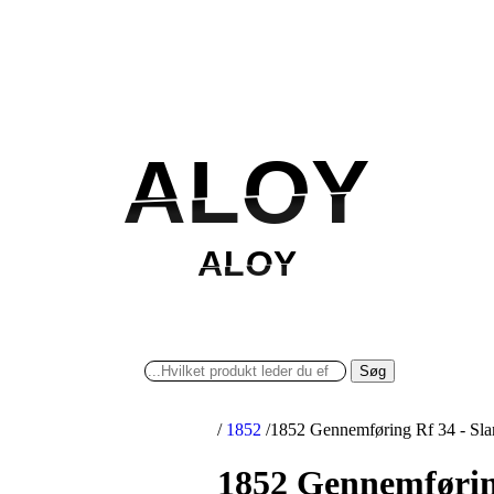
ALOY
ALOY
ALOY
ALOY
Søg
/
1852
/
1852 Gennemføring Rf 34 - Sl
1852 Gennemførin