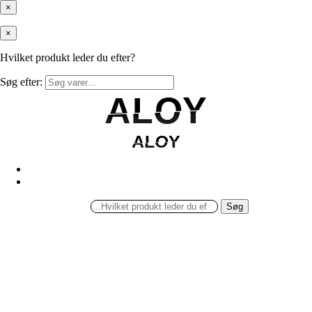
×
×
Hvilket produkt leder du efter?
Søg efter:
ALOY
ALOY
ALOY
ALOY
Søg