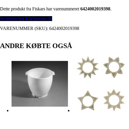
Dette produkt fra Fiskars har varenummeret
6424002019398
.
Se prisen hos Kitchenone.dk
VARENUMMER (SKU):
6424002019398
ANDRE KØBTE OGSÅ