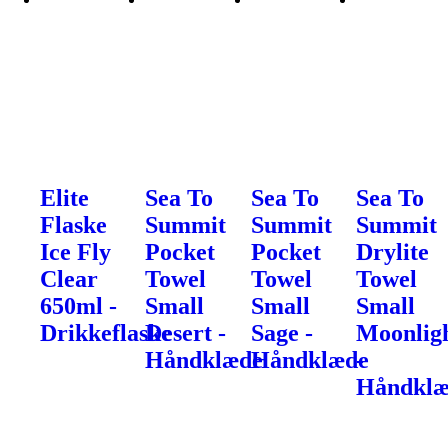
Elite
Sea To
Sea To
Sea To
Flaske
Summit
Summit
Summit
Ice Fly
Pocket
Pocket
Drylite
Clear
Towel
Towel
Towel
650ml -
Small
Small
Small
Drikkeflaske
Desert -
Sage -
Moonlig
Håndklæde
Håndklæde
-
Håndkl