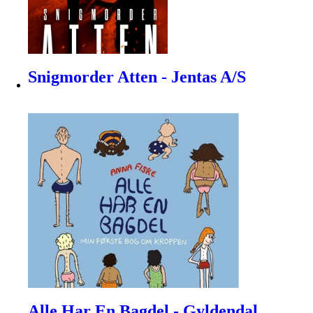
Snigmorder Atten - Jentas A/S
Alle Har En Bagdel - Gyldendal