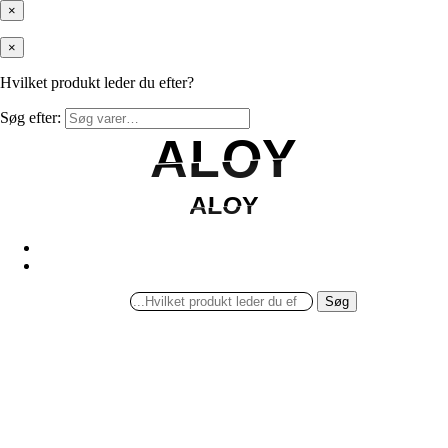
×
×
Hvilket produkt leder du efter?
Søg efter:
ALOY
ALOY
ALOY
ALOY
Søg