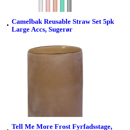
Camelbak Reusable Straw Set 5pk
Large Accs, Sugerør
Tell Me More Frost Fyrfadsstage,