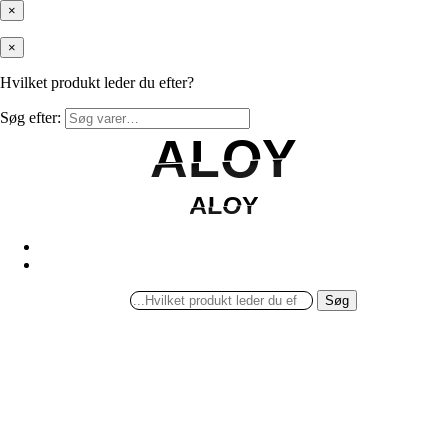
×
×
Hvilket produkt leder du efter?
Søg efter:
ALOY
ALOY
ALOY
ALOY
Søg