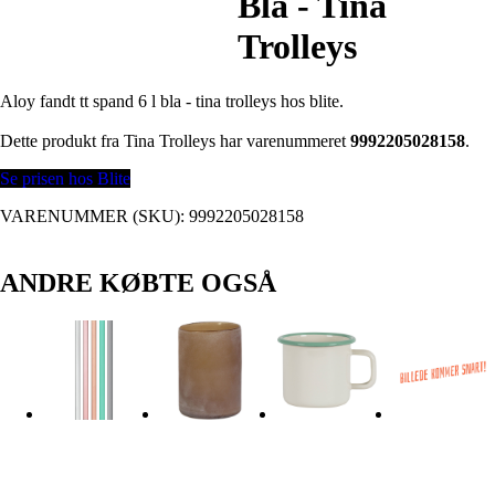
Bla - Tina
Trolleys
Aloy fandt tt spand 6 l bla - tina trolleys hos blite.
Dette produkt fra Tina Trolleys har varenummeret
9992205028158
.
Se prisen hos Blite
VARENUMMER (SKU):
9992205028158
ANDRE KØBTE OGSÅ