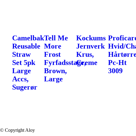
Camelbak
Tell Me
Kockums
Proficar
Reusable
More
Jernverk
Hvid/Ch
Straw
Frost
Krus,
Hårtørr
Set 5pk
Fyrfadsstage,
Creme
Pc-Ht
Large
Brown,
3009
Accs,
Large
Sugerør
© Copyright Aloy