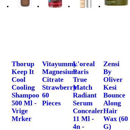
Thorup
Vitayummy
L'oreal
Zensi
Keep It
Magnesium
Paris
By
Cool
Citrate
True
Oliver
Cooling
Strawberry
Match
Kesi
Shampoo
60
Radiant
Bounce
500 Ml -
Pieces
Serum
Along
Vrige
Concealer
Hair
Mrker
11 Ml -
Wax (60
4n -
G)