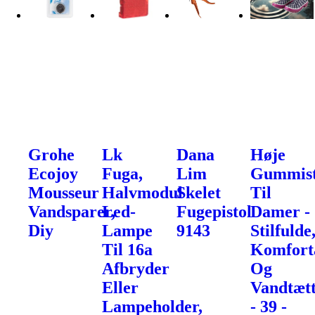
Grohe
Lk
Dana
Høje
Ecojoy
Fuga,
Lim
Gummist
Mousseur
Halvmodul
Skelet
Til
Vandsparer,
Led-
Fugepistol
Damer -
Diy
Lampe
9143
Stilfulde
Til 16a
Komfort
Afbryder
Og
Eller
Vandtæt
Lampeholder,
- 39 -