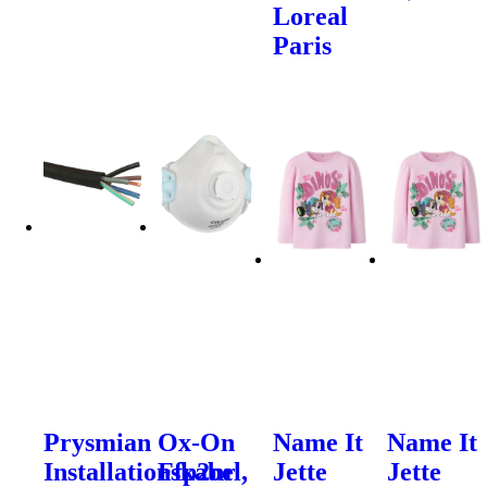
Loreal
Paris
Prysmian
Ox-On
Name It
Name It
Installationskabel,
Ffp2nr
Jette
Jette