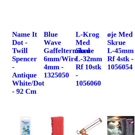
Name It
Blue
L-Krog
øje Med
Dot -
Wave
Med
Skrue
Twill
Gaffelterminal
Skrue
L-45mm
Spencer
6mm/Wire
L-32mm
Rf 4stk -
-
4mm -
Rf 10stk
1056054
Antique
1325050
-
White/Dot
1056060
- 92 Cm