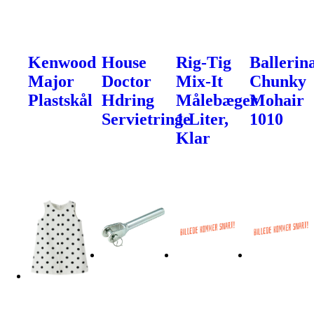
Kenwood
House
Rig-Tig
Ballerin
Major
Doctor
Mix-It
Chunky
Plastskål
Hdring
Målebæger
Mohair
Servietringe
1 Liter,
1010
Klar