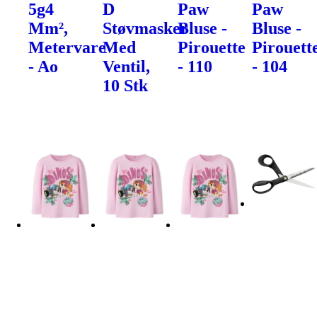
5g4
D
Paw
Paw
Mm²,
Støvmasker
Bluse -
Bluse -
Metervare
Med
Pirouette
Pirouett
- Ao
Ventil,
- 110
- 104
10 Stk