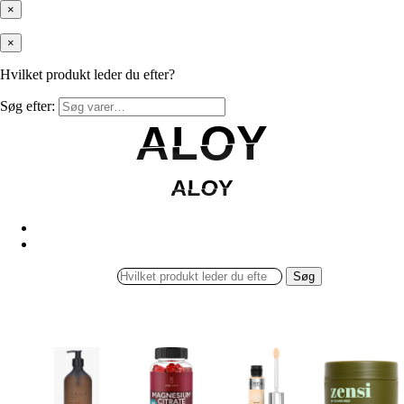
×
×
Hvilket produkt leder du efter?
Søg efter:
ALOY
ALOY
ALOY
ALOY
Søg