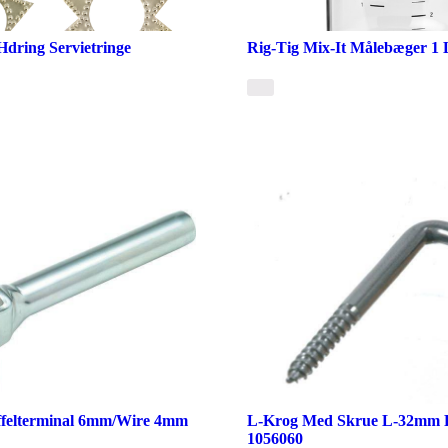
Hdring Servietringe
Rig-Tig Mix-It Målebæger 1 L
ffelterminal 6mm/Wire 4mm
L-Krog Med Skrue L-32mm Rf
1056060