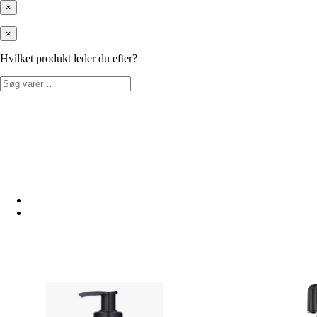
×
×
Hvilket produkt leder du efter?
Søg
efter: