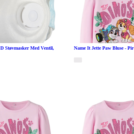
D Støvmasker Med Ventil,
Name It Jette Paw Bluse - Pir