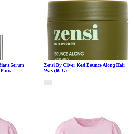
diant Serum
Zensi By Oliver Kesi Bounce Along Hair
 Paris
Wax (60 G)