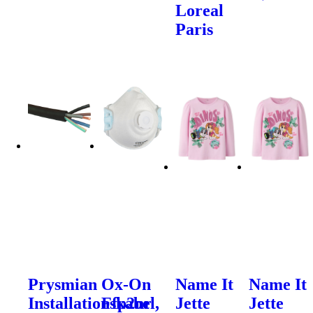
Loreal
Paris
Prysmian
Ox-On
Name It
Name It
Installationskabel,
Ffp2nr
Jette
Jette