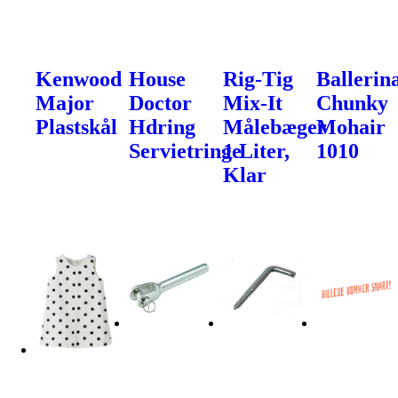
Kenwood
House
Rig-Tig
Ballerin
Major
Doctor
Mix-It
Chunky
Plastskål
Hdring
Målebæger
Mohair
Servietringe
1 Liter,
1010
Klar