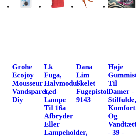
Grohe
Lk
Dana
Høje
Ecojoy
Fuga,
Lim
Gummist
Mousseur
Halvmodul
Skelet
Til
Vandsparer,
Led-
Fugepistol
Damer -
Diy
Lampe
9143
Stilfulde
Til 16a
Komfort
Afbryder
Og
Eller
Vandtæt
Lampeholder,
- 39 -