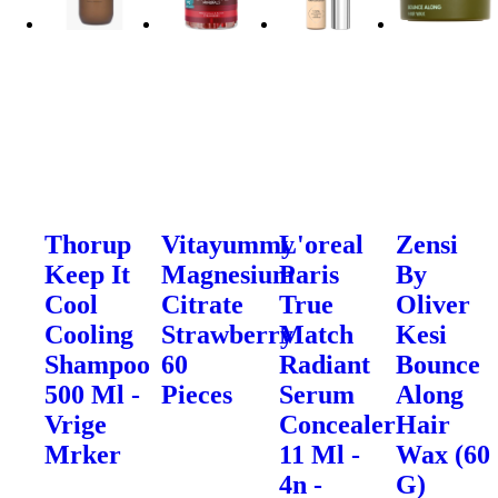
Thorup
Vitayummy
L'oreal
Zensi
Keep It
Magnesium
Paris
By
Cool
Citrate
True
Oliver
Cooling
Strawberry
Match
Kesi
Shampoo
60
Radiant
Bounce
500 Ml -
Pieces
Serum
Along
Vrige
Concealer
Hair
Mrker
11 Ml -
Wax (60
4n -
G)