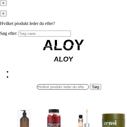
×
×
Hvilket produkt leder du efter?
Søg efter:
ALOY
ALOY
ALOY
ALOY
Søg