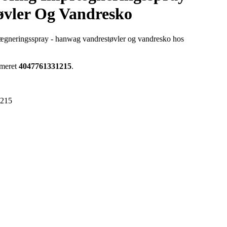
vler Og Vandresko
ægneringsspray - hanwag vandrestøvler og vandresko hos
mmeret
4047761331215
.
1215