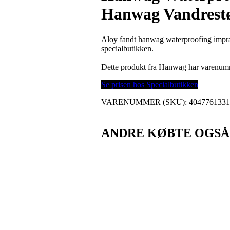
Hanwag Vandrestø
Aloy fandt hanwag waterproofing impr
specialbutikken.
Dette produkt fra Hanwag har varenu
Se prisen hos Specialbutikken
VARENUMMER (SKU):
404776133
ANDRE KØBTE OGSÅ