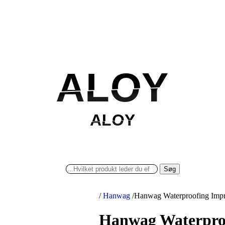
ALOY
ALOY
ALOY
ALOY
Søg
/
Hanwag
/
Hanwag Waterproofing Impr
Hanwag Waterproo