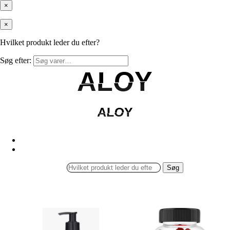
×
×
Hvilket produkt leder du efter?
Søg efter:
ALOY
ALOY
ALOY
ALOY
Søg