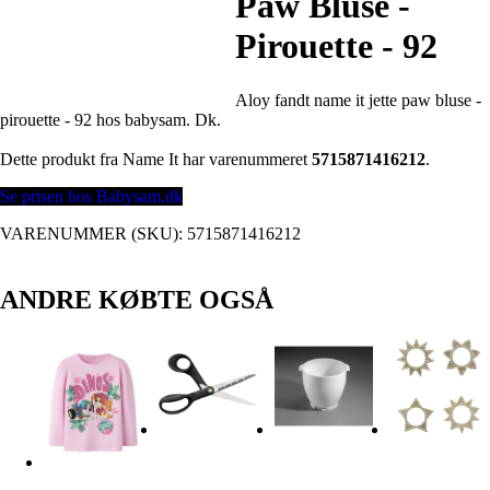
Paw Bluse -
Pirouette - 92
Aloy fandt name it jette paw bluse -
pirouette - 92 hos babysam. Dk.
Dette produkt fra Name It har varenummeret
5715871416212
.
Se prisen hos Babysam.dk
VARENUMMER (SKU):
5715871416212
ANDRE KØBTE OGSÅ