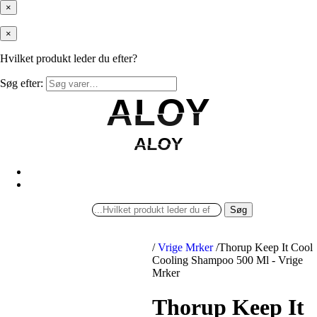
×
×
Hvilket produkt leder du efter?
Søg efter:
ALOY
ALOY
ALOY
ALOY
Søg
/
Vrige Mrker
/
Thorup Keep It Cool
Cooling Shampoo 500 Ml - Vrige
Mrker
Thorup Keep It