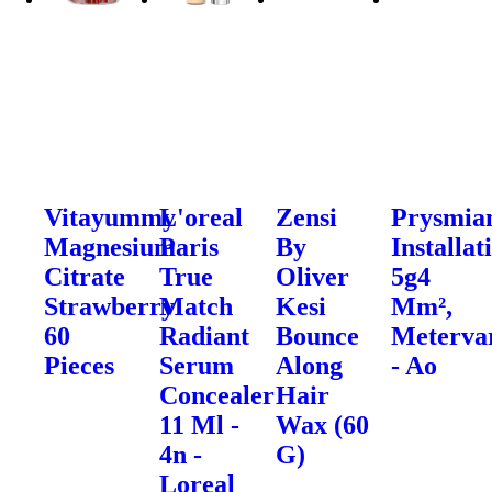
Vitayummy
L'oreal
Zensi
Prysmia
Magnesium
Paris
By
Installat
Citrate
True
Oliver
5g4
Strawberry
Match
Kesi
Mm²,
60
Radiant
Bounce
Meterva
Pieces
Serum
Along
- Ao
Concealer
Hair
11 Ml -
Wax (60
4n -
G)
Loreal