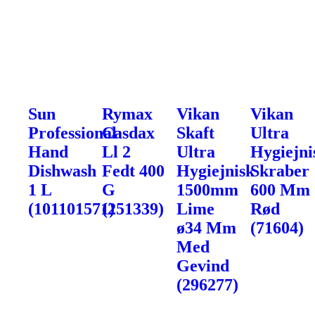
Sun
Rymax
Vikan
Vikan
Professional
Casdax
Skaft
Ultra
Hand
Ll 2
Ultra
Hygiejni
Dishwash
Fedt 400
Hygiejnisk
Skraber
1 L
G
1500mm
600 Mm
(101101571)
(251339)
Lime
Rød
ø34 Mm
(71604)
Med
Gevind
(296277)