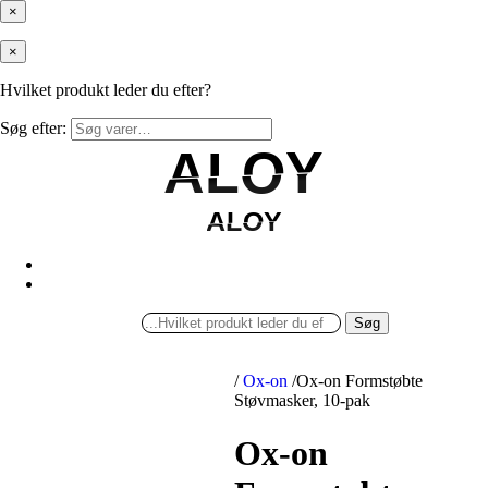
×
×
Hvilket produkt leder du efter?
Søg efter:
ALOY
ALOY
ALOY
ALOY
Søg
/
Ox-on
/
Ox-on Formstøbte
Støvmasker, 10-pak
Ox-on