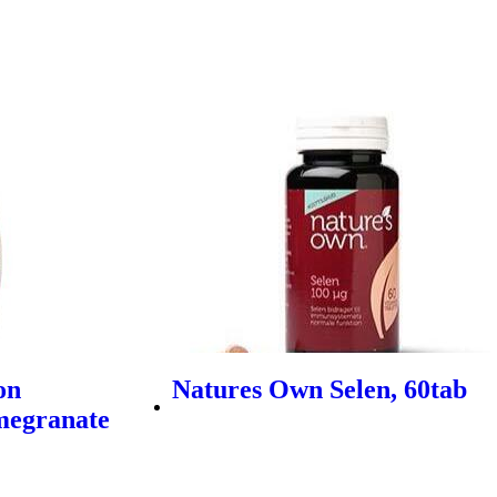
on
Natures Own Selen, 60tab
megranate