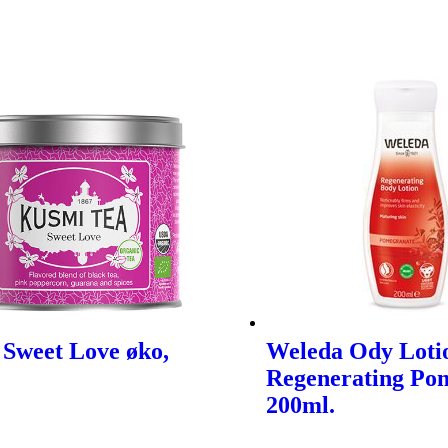
Sweet Love øko,
Weleda Ody Loti
Regenerating Po
200ml.