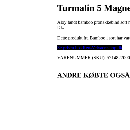
Turmalin 5 Magne
Aloy fandt bamboo pronakkebind sort m
Dk.
Dette produkt fra Bamboo i sort har v
Se prisen hos Ren-Velvaereshop.dk
VARENUMMER (SKU):
571482700
ANDRE KØBTE OGSÅ