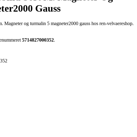
ter2000 Gauss
. Magneter og turmalin 5 magneter2000 gauss hos ren-velvaereshop.
arenummeret
5714827000352
.
0352