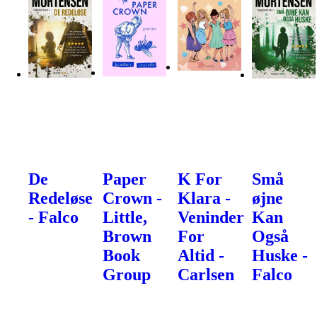
De
Paper
K For
Små
Redeløse
Crown -
Klara -
øjne
- Falco
Little,
Veninder
Kan
Brown
For
Også
Book
Altid -
Huske -
Group
Carlsen
Falco