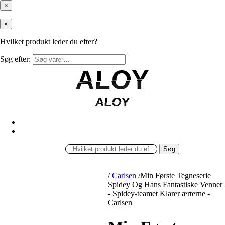
×
×
Hvilket produkt leder du efter?
Søg efter:
ALOY
ALOY
ALOY
ALOY
Søg
/
Carlsen
/
Min Første Tegneserie
Spidey Og Hans Fantastiske Venner
- Spidey-teamet Klarer ærterne -
Carlsen