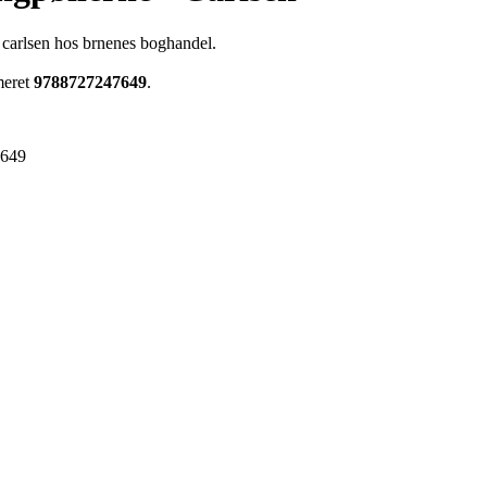
 carlsen hos brnenes boghandel.
meret
9788727247649
.
7649