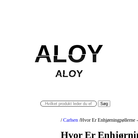
ALOY
ALOY
ALOY
ALOY
Søg
/
Carlsen
/
Hvor Er Enhjørningpøllerne -
Hvor Er Enhjørnin