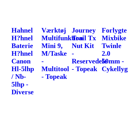
Hahnel
Værktøj
Journey
Forlygte
H?hnel
Multifunktion
Trail Tx
Mixbike
Baterie
Mini 9,
Nut Kit
Twinle
H?hnel
M/Taske
-
2.0
Canon
-
Reservedele
50mm -
Hl-5lhp
Multitool
- Topeak
Cykellyg
/ Nb-
- Topeak
5lhp -
Diverse