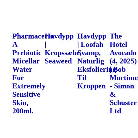
Pharmaceris
Havdypp
Havdypp
The
A
|
| Loofah
Hotel
Prebiotic
Kropssæbe,
Svamp,
Avocado
Micellar
Seaweed
Naturlig
(4, 2025)
Water
Eksfoliering
| Bob
For
Til
Mortime
Extremely
Kroppen
- Simon
Sensitive
&
Skin,
Schuster
200ml.
Ltd