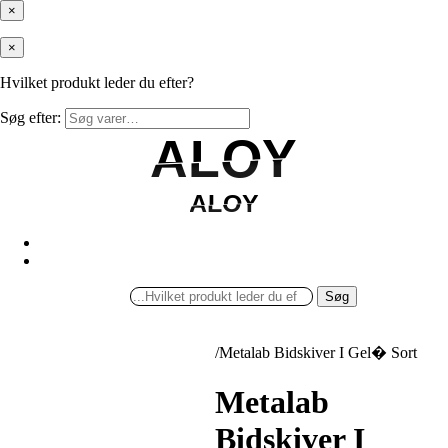
×
×
Hvilket produkt leder du efter?
Søg efter:
ALOY
ALOY
ALOY
ALOY
Søg
/
Metalab Bidskiver I Gel� Sort
Metalab
Bidskiver I