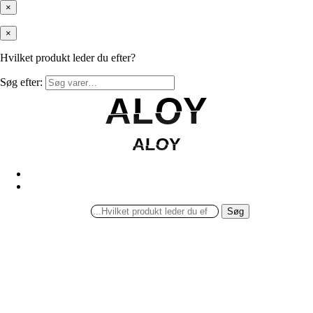
×
×
Hvilket produkt leder du efter?
Søg efter:
ALOY
ALOY
ALOY
ALOY
Søg