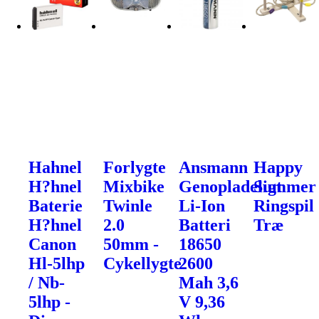
Hahnel
Forlygte
Ansmann
Happy
H?hnel
Mixbike
Genopladeligt
Summer
Baterie
Twinle
Li-Ion
Ringspil
H?hnel
2.0
Batteri
Træ
Canon
50mm -
18650
Hl-5lhp
Cykellygte
2600
/ Nb-
Mah 3,6
5lhp -
V 9,36