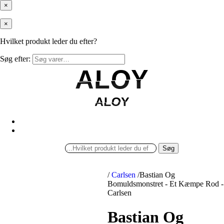
×
×
Hvilket produkt leder du efter?
Søg efter:
ALOY
ALOY
ALOY
ALOY
Søg
/
Carlsen
/
Bastian Og
Bomuldsmonstret - Et Kæmpe Rod -
Carlsen
Bastian Og