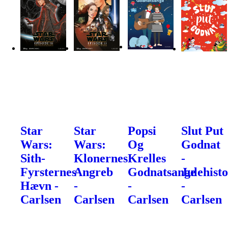
Star
Star
Popsi
Slut Put
Wars:
Wars:
Og
Godnat
Sith-
Klonernes
Krelles
-
Fyrsternes
Angreb
Godnatsange
Julehisto
Hævn -
-
-
-
Carlsen
Carlsen
Carlsen
Carlsen